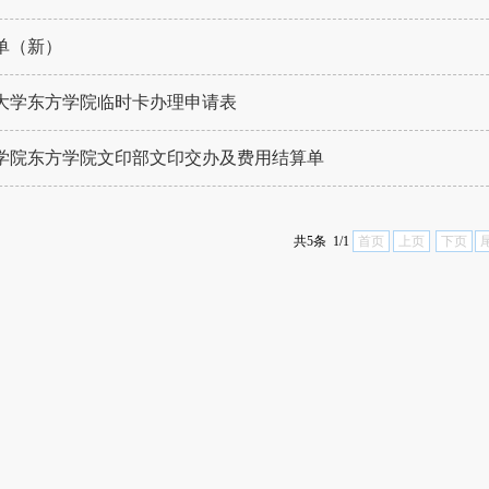
单（新）
大学东方学院临时卡办理申请表
学院东方学院文印部文印交办及费用结算单
共5条 1/1
首页
上页
下页